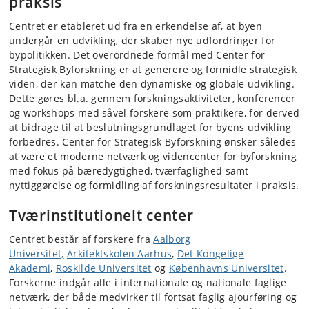
praksis
Centret er etableret ud fra en erkendelse af, at byen
undergår en udvikling, der skaber nye udfordringer for
bypolitikken. Det overordnede formål med Center for
Strategisk Byforskning er at generere og formidle strategisk
viden, der kan matche den dynamiske og globale udvikling.
Dette gøres bl.a. gennem forskningsaktiviteter, konferencer
og workshops med såvel forskere som praktikere, for derved
at bidrage til at beslutningsgrundlaget for byens udvikling
forbedres. Center for Strategisk Byforskning ønsker således
at være et moderne netværk og videncenter for byforskning
med fokus på bæredygtighed, tværfaglighed samt
nyttiggørelse og formidling af forskningsresultater i praksis.
Tværinstitutionelt center
Centret består af forskere fra
Aalborg
Universitet,
Arkitektskolen Aarhus
,
Det Kongelige
Akademi
,
Roskilde Universitet
og
Københavns Universitet
.
Forskerne indgår alle i internationale og nationale faglige
netværk, der både medvirker til fortsat faglig ajourføring og