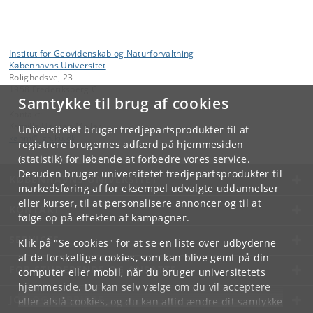
Institut for Geovidenskab og Naturforvaltning
Københavns Universitet
Rolighedsvej 23
1958 Frederiksberg C
Samtykke til brug af cookies
Kontakt:
Kamilla Hansen Møller
Universitetet bruger tredjepartsprodukter til at
kahm
@
ign
.
ku
.
dk
registrere brugernes adfærd på hjemmesiden
(statistik) for løbende at forbedre vores service.
Desuden bruger universitetet tredjepartsprodukter til
KØBENHAVNS UNIVERSITET
markedsføring af for eksempel udvalgte uddannelser
eller kurser, til at personalisere annoncer og til at
KONTAKT
følge op på effekten af kampagner.
SERVICES
Klik på "Se cookies" for at se en liste over udbyderne
af de forskellige cookies, som kan blive gemt på din
FOR STUDERENDE OG ANSATTE
computer eller mobil, når du bruger universitetets
hjemmeside. Du kan selv vælge om du vil acceptere
JOB OG KARRIERE
eller afslå cookies, og du kan altid ændre dit samtykke